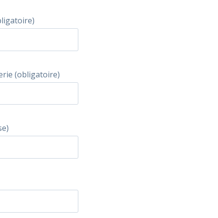
igatoire)
rie (obligatoire)
se)